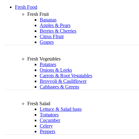
Fresh Food
Fresh Fruit
Bananas
Apples & Pears
Berries & Cherries
Citrus Ffruit
Grapes
Fresh Vegetables
Potatoes
Onions & Leeks
Carrots & Root Vegatables
Brovvoli & Cauliflower
Cabbages & Greens
Fresh Salad
Lettuce & Salad bags
Tomatoes
Cucumber
Celery
Peppers