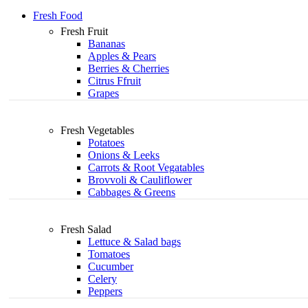
Fresh Food
Fresh Fruit
Bananas
Apples & Pears
Berries & Cherries
Citrus Ffruit
Grapes
Fresh Vegetables
Potatoes
Onions & Leeks
Carrots & Root Vegatables
Brovvoli & Cauliflower
Cabbages & Greens
Fresh Salad
Lettuce & Salad bags
Tomatoes
Cucumber
Celery
Peppers