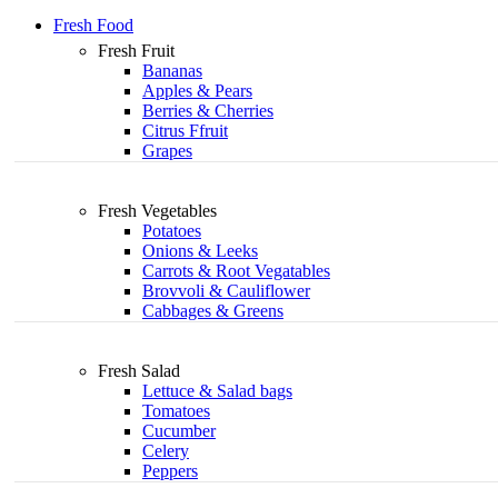
Fresh Food
Fresh Fruit
Bananas
Apples & Pears
Berries & Cherries
Citrus Ffruit
Grapes
Fresh Vegetables
Potatoes
Onions & Leeks
Carrots & Root Vegatables
Brovvoli & Cauliflower
Cabbages & Greens
Fresh Salad
Lettuce & Salad bags
Tomatoes
Cucumber
Celery
Peppers