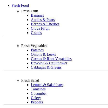
Fresh Food
Fresh Fruit
Bananas
Apples & Pears
Berries & Cherries
Citrus Ffruit
Grapes
Fresh Vegetables
Potatoes
Onions & Leeks
Carrots & Root Vegatables
Brovvoli & Cauliflower
Cabbages & Greens
Fresh Salad
Lettuce & Salad bags
Tomatoes
Cucumber
Celery
Peppers