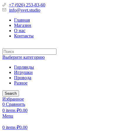
+7 (926) 253-83-60
info@svet.studio
Главная
Магазин
О нас
Контакты
Выберите категорию
Гирлянды
Игрушки
Провода
Разное
Search
Избранное
0
Сравнить
0
items
₽
0.00
Menu
0
items
₽
0.00