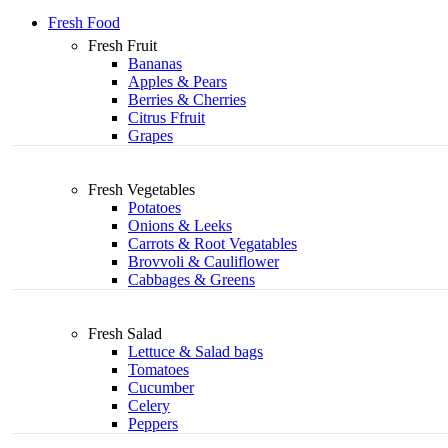
Fresh Food
Fresh Fruit
Bananas
Apples & Pears
Berries & Cherries
Citrus Ffruit
Grapes
Fresh Vegetables
Potatoes
Onions & Leeks
Carrots & Root Vegatables
Brovvoli & Cauliflower
Cabbages & Greens
Fresh Salad
Lettuce & Salad bags
Tomatoes
Cucumber
Celery
Peppers