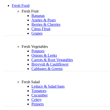
Fresh Food
Fresh Fruit
Bananas
Apples & Pears
Berries & Cherries
Citrus Ffruit
Grapes
Fresh Vegetables
Potatoes
Onions & Leeks
Carrots & Root Vegatables
Brovvoli & Cauliflower
Cabbages & Greens
Fresh Salad
Lettuce & Salad bags
Tomatoes
Cucumber
Celery
Peppers