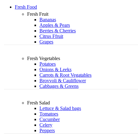
Fresh Food
Fresh Fruit
Bananas
Apples & Pears
Berries & Cherries
Citrus Ffruit
Grapes
Fresh Vegetables
Potatoes
Onions & Leeks
Carrots & Root Vegatables
Brovvoli & Cauliflower
Cabbages & Greens
Fresh Salad
Lettuce & Salad bags
Tomatoes
Cucumber
Celery
Peppers