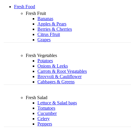
Fresh Food
Fresh Fruit
Bananas
Apples & Pears
Berries & Cherries
Citrus Ffruit
Grapes
Fresh Vegetables
Potatoes
Onions & Leeks
Carrots & Root Vegatables
Brovvoli & Cauliflower
Cabbages & Greens
Fresh Salad
Lettuce & Salad bags
Tomatoes
Cucumber
Celery
Peppers