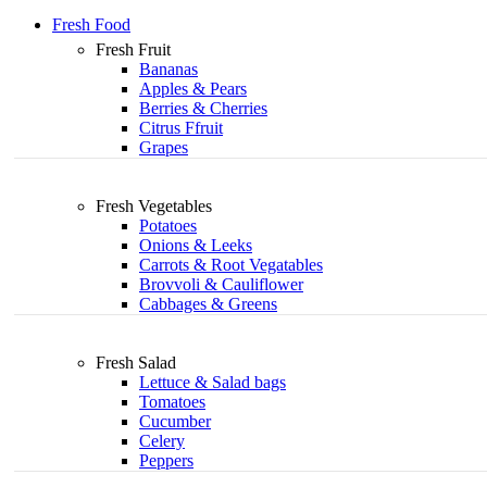
Fresh Food
Fresh Fruit
Bananas
Apples & Pears
Berries & Cherries
Citrus Ffruit
Grapes
Fresh Vegetables
Potatoes
Onions & Leeks
Carrots & Root Vegatables
Brovvoli & Cauliflower
Cabbages & Greens
Fresh Salad
Lettuce & Salad bags
Tomatoes
Cucumber
Celery
Peppers