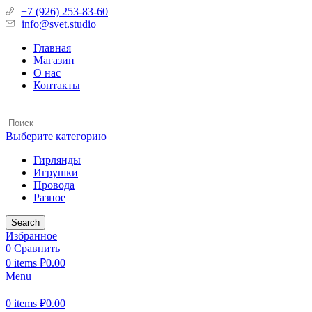
+7 (926) 253-83-60
info@svet.studio
Главная
Магазин
О нас
Контакты
Выберите категорию
Гирлянды
Игрушки
Провода
Разное
Search
Избранное
0
Сравнить
0
items
₽
0.00
Menu
0
items
₽
0.00