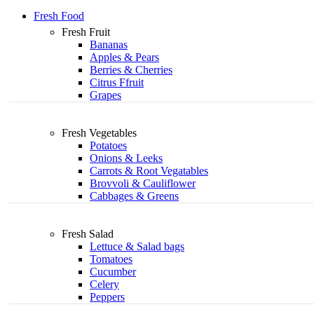
Fresh Food
Fresh Fruit
Bananas
Apples & Pears
Berries & Cherries
Citrus Ffruit
Grapes
Fresh Vegetables
Potatoes
Onions & Leeks
Carrots & Root Vegatables
Brovvoli & Cauliflower
Cabbages & Greens
Fresh Salad
Lettuce & Salad bags
Tomatoes
Cucumber
Celery
Peppers