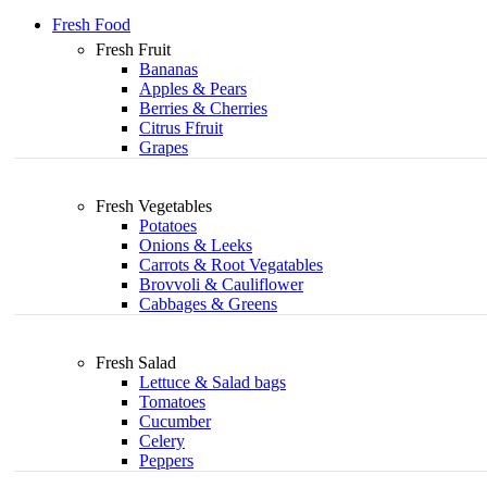
Fresh Food
Fresh Fruit
Bananas
Apples & Pears
Berries & Cherries
Citrus Ffruit
Grapes
Fresh Vegetables
Potatoes
Onions & Leeks
Carrots & Root Vegatables
Brovvoli & Cauliflower
Cabbages & Greens
Fresh Salad
Lettuce & Salad bags
Tomatoes
Cucumber
Celery
Peppers