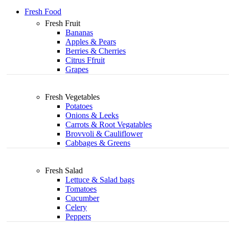
Fresh Food
Fresh Fruit
Bananas
Apples & Pears
Berries & Cherries
Citrus Ffruit
Grapes
Fresh Vegetables
Potatoes
Onions & Leeks
Carrots & Root Vegatables
Brovvoli & Cauliflower
Cabbages & Greens
Fresh Salad
Lettuce & Salad bags
Tomatoes
Cucumber
Celery
Peppers