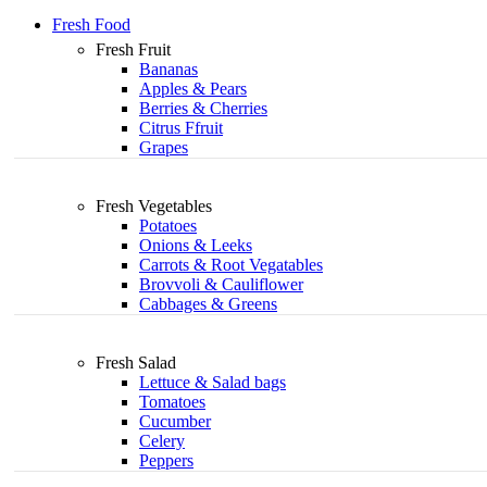
Fresh Food
Fresh Fruit
Bananas
Apples & Pears
Berries & Cherries
Citrus Ffruit
Grapes
Fresh Vegetables
Potatoes
Onions & Leeks
Carrots & Root Vegatables
Brovvoli & Cauliflower
Cabbages & Greens
Fresh Salad
Lettuce & Salad bags
Tomatoes
Cucumber
Celery
Peppers