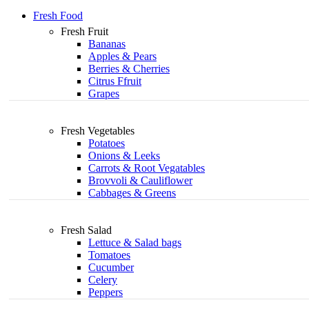
Fresh Food
Fresh Fruit
Bananas
Apples & Pears
Berries & Cherries
Citrus Ffruit
Grapes
Fresh Vegetables
Potatoes
Onions & Leeks
Carrots & Root Vegatables
Brovvoli & Cauliflower
Cabbages & Greens
Fresh Salad
Lettuce & Salad bags
Tomatoes
Cucumber
Celery
Peppers