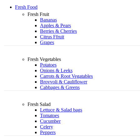
Fresh Food
Fresh Fruit
Bananas
Apples & Pears
Berries & Cherries
Citrus Ffruit
Grapes
Fresh Vegetables
Potatoes
Onions & Leeks
Carrots & Root Vegatables
Brovvoli & Cauliflower
Cabbages & Greens
Fresh Salad
Lettuce & Salad bags
Tomatoes
Cucumber
Celery
Peppers