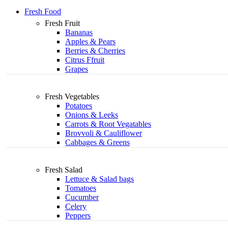
Fresh Food
Fresh Fruit
Bananas
Apples & Pears
Berries & Cherries
Citrus Ffruit
Grapes
Fresh Vegetables
Potatoes
Onions & Leeks
Carrots & Root Vegatables
Brovvoli & Cauliflower
Cabbages & Greens
Fresh Salad
Lettuce & Salad bags
Tomatoes
Cucumber
Celery
Peppers