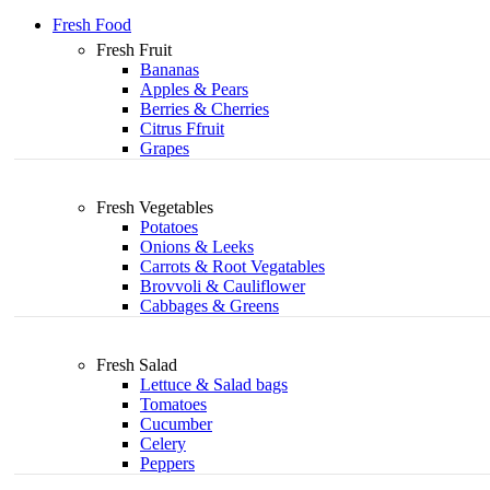
Fresh Food
Fresh Fruit
Bananas
Apples & Pears
Berries & Cherries
Citrus Ffruit
Grapes
Fresh Vegetables
Potatoes
Onions & Leeks
Carrots & Root Vegatables
Brovvoli & Cauliflower
Cabbages & Greens
Fresh Salad
Lettuce & Salad bags
Tomatoes
Cucumber
Celery
Peppers