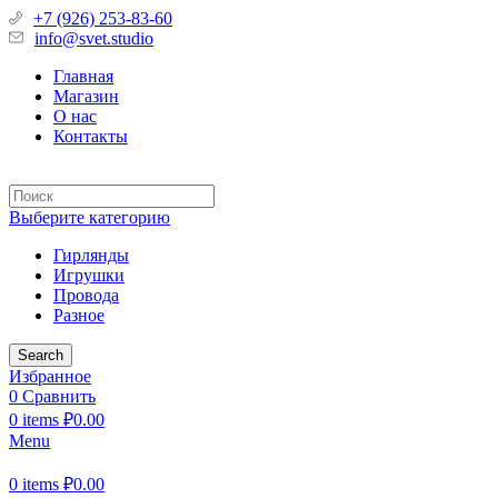
+7 (926) 253-83-60
info@svet.studio
Главная
Магазин
О нас
Контакты
Выберите категорию
Гирлянды
Игрушки
Провода
Разное
Search
Избранное
0
Сравнить
0
items
₽
0.00
Menu
0
items
₽
0.00