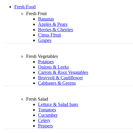
Fresh Food
Fresh Fruit
Bananas
Apples & Pears
Berries & Cherries
Citrus Ffruit
Grapes
Fresh Vegetables
Potatoes
Onions & Leeks
Carrots & Root Vegatables
Brovvoli & Cauliflower
Cabbages & Greens
Fresh Salad
Lettuce & Salad bags
Tomatoes
Cucumber
Celery
Peppers