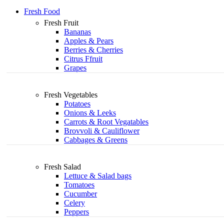
Fresh Food
Fresh Fruit
Bananas
Apples & Pears
Berries & Cherries
Citrus Ffruit
Grapes
Fresh Vegetables
Potatoes
Onions & Leeks
Carrots & Root Vegatables
Brovvoli & Cauliflower
Cabbages & Greens
Fresh Salad
Lettuce & Salad bags
Tomatoes
Cucumber
Celery
Peppers