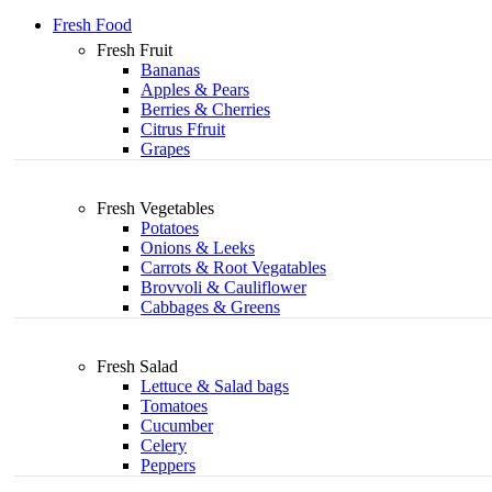
Fresh Food
Fresh Fruit
Bananas
Apples & Pears
Berries & Cherries
Citrus Ffruit
Grapes
Fresh Vegetables
Potatoes
Onions & Leeks
Carrots & Root Vegatables
Brovvoli & Cauliflower
Cabbages & Greens
Fresh Salad
Lettuce & Salad bags
Tomatoes
Cucumber
Celery
Peppers