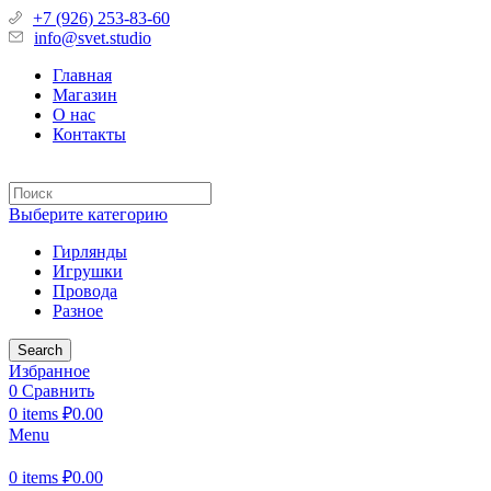
+7 (926) 253-83-60
info@svet.studio
Главная
Магазин
О нас
Контакты
Выберите категорию
Гирлянды
Игрушки
Провода
Разное
Search
Избранное
0
Сравнить
0
items
₽
0.00
Menu
0
items
₽
0.00