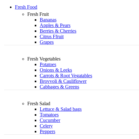
Fresh Food
Fresh Fruit
Bananas
Apples & Pears
Berries & Cherries
Citrus Ffruit
Grapes
Fresh Vegetables
Potatoes
Onions & Leeks
Carrots & Root Vegatables
Brovvoli & Cauliflower
Cabbages & Greens
Fresh Salad
Lettuce & Salad bags
Tomatoes
Cucumber
Celery
Peppers