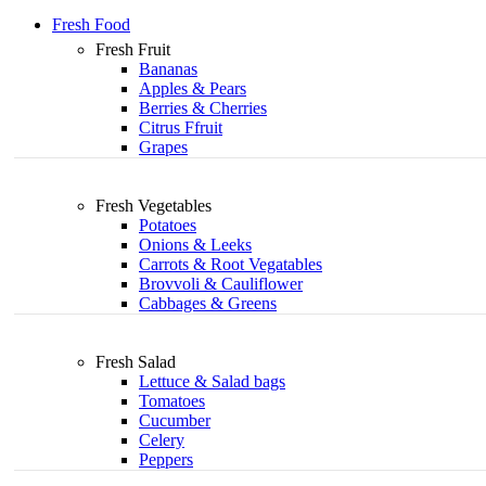
Fresh Food
Fresh Fruit
Bananas
Apples & Pears
Berries & Cherries
Citrus Ffruit
Grapes
Fresh Vegetables
Potatoes
Onions & Leeks
Carrots & Root Vegatables
Brovvoli & Cauliflower
Cabbages & Greens
Fresh Salad
Lettuce & Salad bags
Tomatoes
Cucumber
Celery
Peppers