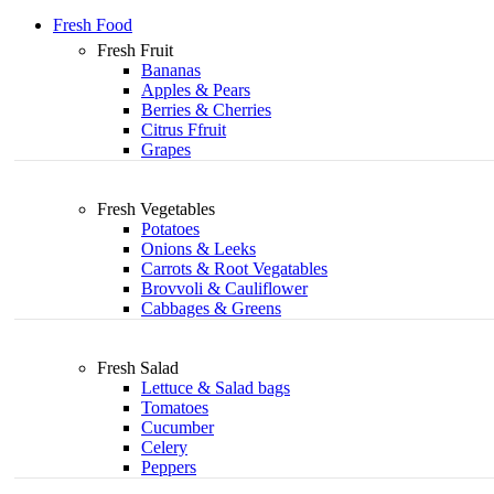
Fresh Food
Fresh Fruit
Bananas
Apples & Pears
Berries & Cherries
Citrus Ffruit
Grapes
Fresh Vegetables
Potatoes
Onions & Leeks
Carrots & Root Vegatables
Brovvoli & Cauliflower
Cabbages & Greens
Fresh Salad
Lettuce & Salad bags
Tomatoes
Cucumber
Celery
Peppers