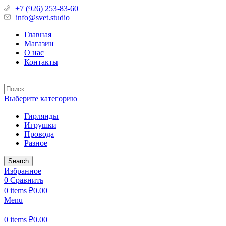
+7 (926) 253-83-60
info@svet.studio
Главная
Магазин
О нас
Контакты
Выберите категорию
Гирлянды
Игрушки
Провода
Разное
Search
Избранное
0
Сравнить
0
items
₽
0.00
Menu
0
items
₽
0.00