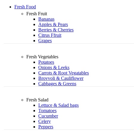
Fresh Food
Fresh Fruit
Bananas
Apples & Pears
Berries & Cherries
Citrus Ffruit
Grapes
Fresh Vegetables
Potatoes
Onions & Leeks
Carrots & Root Vegatables
Brovvoli & Cauliflower
Cabbages & Greens
Fresh Salad
Lettuce & Salad bags
Tomatoes
Cucumber
Celery
Peppers