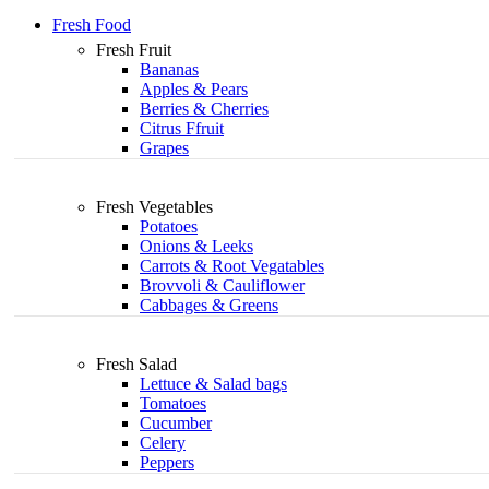
Fresh Food
Fresh Fruit
Bananas
Apples & Pears
Berries & Cherries
Citrus Ffruit
Grapes
Fresh Vegetables
Potatoes
Onions & Leeks
Carrots & Root Vegatables
Brovvoli & Cauliflower
Cabbages & Greens
Fresh Salad
Lettuce & Salad bags
Tomatoes
Cucumber
Celery
Peppers