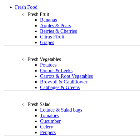
Fresh Food
Fresh Fruit
Bananas
Apples & Pears
Berries & Cherries
Citrus Ffruit
Grapes
Fresh Vegetables
Potatoes
Onions & Leeks
Carrots & Root Vegatables
Brovvoli & Cauliflower
Cabbages & Greens
Fresh Salad
Lettuce & Salad bags
Tomatoes
Cucumber
Celery
Peppers