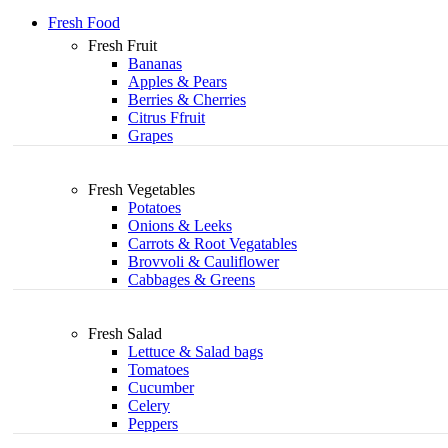
Fresh Food
Fresh Fruit
Bananas
Apples & Pears
Berries & Cherries
Citrus Ffruit
Grapes
Fresh Vegetables
Potatoes
Onions & Leeks
Carrots & Root Vegatables
Brovvoli & Cauliflower
Cabbages & Greens
Fresh Salad
Lettuce & Salad bags
Tomatoes
Cucumber
Celery
Peppers