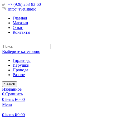
+7 (926) 253-83-60
info@svet.studio
Главная
Магазин
О нас
Контакты
Выберите категорию
Гирлянды
Игрушки
Провода
Разное
Search
Избранное
0
Сравнить
0
items
₽
0.00
Menu
0
items
₽
0.00