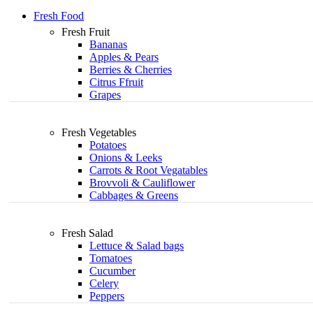
Fresh Food
Fresh Fruit
Bananas
Apples & Pears
Berries & Cherries
Citrus Ffruit
Grapes
Fresh Vegetables
Potatoes
Onions & Leeks
Carrots & Root Vegatables
Brovvoli & Cauliflower
Cabbages & Greens
Fresh Salad
Lettuce & Salad bags
Tomatoes
Cucumber
Celery
Peppers