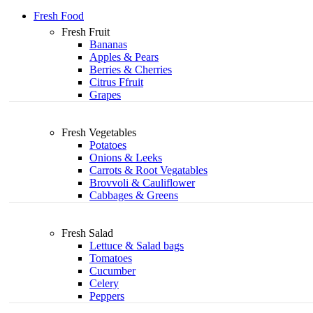
Fresh Food
Fresh Fruit
Bananas
Apples & Pears
Berries & Cherries
Citrus Ffruit
Grapes
Fresh Vegetables
Potatoes
Onions & Leeks
Carrots & Root Vegatables
Brovvoli & Cauliflower
Cabbages & Greens
Fresh Salad
Lettuce & Salad bags
Tomatoes
Cucumber
Celery
Peppers