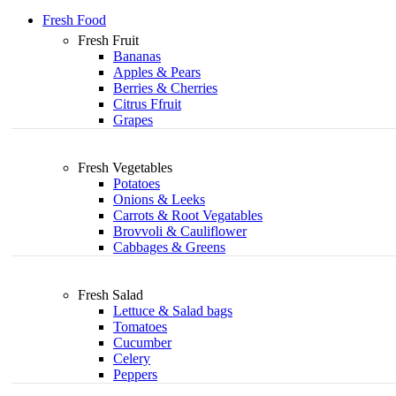
Fresh Food
Fresh Fruit
Bananas
Apples & Pears
Berries & Cherries
Citrus Ffruit
Grapes
Fresh Vegetables
Potatoes
Onions & Leeks
Carrots & Root Vegatables
Brovvoli & Cauliflower
Cabbages & Greens
Fresh Salad
Lettuce & Salad bags
Tomatoes
Cucumber
Celery
Peppers