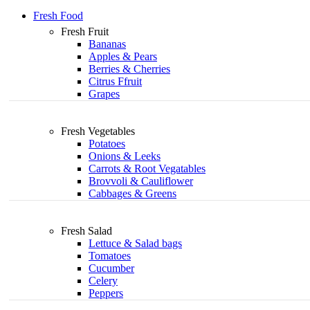
Fresh Food
Fresh Fruit
Bananas
Apples & Pears
Berries & Cherries
Citrus Ffruit
Grapes
Fresh Vegetables
Potatoes
Onions & Leeks
Carrots & Root Vegatables
Brovvoli & Cauliflower
Cabbages & Greens
Fresh Salad
Lettuce & Salad bags
Tomatoes
Cucumber
Celery
Peppers