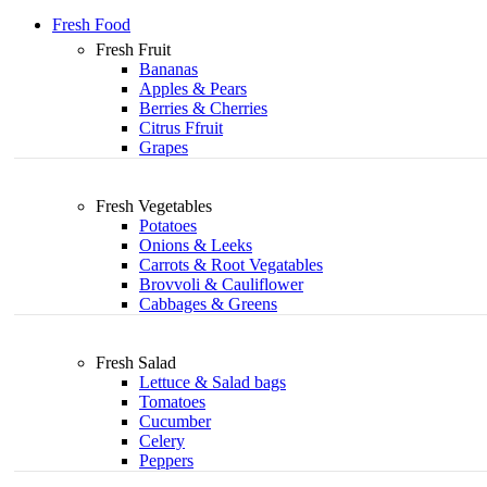
Fresh Food
Fresh Fruit
Bananas
Apples & Pears
Berries & Cherries
Citrus Ffruit
Grapes
Fresh Vegetables
Potatoes
Onions & Leeks
Carrots & Root Vegatables
Brovvoli & Cauliflower
Cabbages & Greens
Fresh Salad
Lettuce & Salad bags
Tomatoes
Cucumber
Celery
Peppers