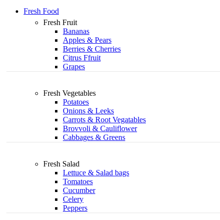
Fresh Food
Fresh Fruit
Bananas
Apples & Pears
Berries & Cherries
Citrus Ffruit
Grapes
Fresh Vegetables
Potatoes
Onions & Leeks
Carrots & Root Vegatables
Brovvoli & Cauliflower
Cabbages & Greens
Fresh Salad
Lettuce & Salad bags
Tomatoes
Cucumber
Celery
Peppers