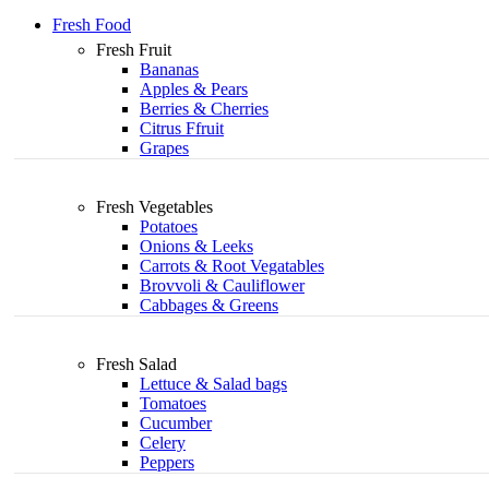
Fresh Food
Fresh Fruit
Bananas
Apples & Pears
Berries & Cherries
Citrus Ffruit
Grapes
Fresh Vegetables
Potatoes
Onions & Leeks
Carrots & Root Vegatables
Brovvoli & Cauliflower
Cabbages & Greens
Fresh Salad
Lettuce & Salad bags
Tomatoes
Cucumber
Celery
Peppers