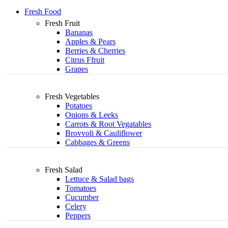
Fresh Food
Fresh Fruit
Bananas
Apples & Pears
Berries & Cherries
Citrus Ffruit
Grapes
Fresh Vegetables
Potatoes
Onions & Leeks
Carrots & Root Vegatables
Brovvoli & Cauliflower
Cabbages & Greens
Fresh Salad
Lettuce & Salad bags
Tomatoes
Cucumber
Celery
Peppers