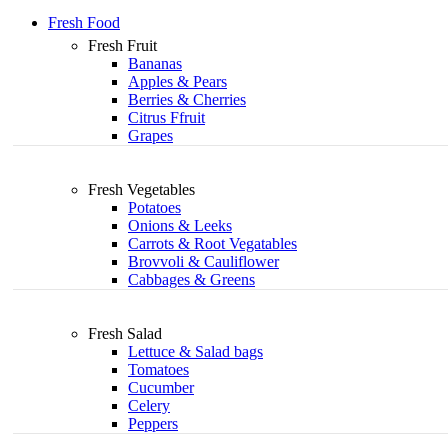
Fresh Food
Fresh Fruit
Bananas
Apples & Pears
Berries & Cherries
Citrus Ffruit
Grapes
Fresh Vegetables
Potatoes
Onions & Leeks
Carrots & Root Vegatables
Brovvoli & Cauliflower
Cabbages & Greens
Fresh Salad
Lettuce & Salad bags
Tomatoes
Cucumber
Celery
Peppers