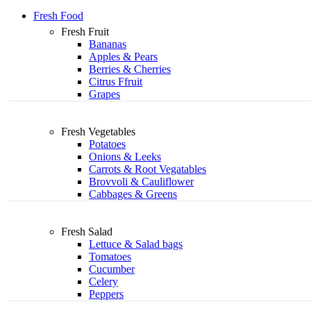
Fresh Food
Fresh Fruit
Bananas
Apples & Pears
Berries & Cherries
Citrus Ffruit
Grapes
Fresh Vegetables
Potatoes
Onions & Leeks
Carrots & Root Vegatables
Brovvoli & Cauliflower
Cabbages & Greens
Fresh Salad
Lettuce & Salad bags
Tomatoes
Cucumber
Celery
Peppers