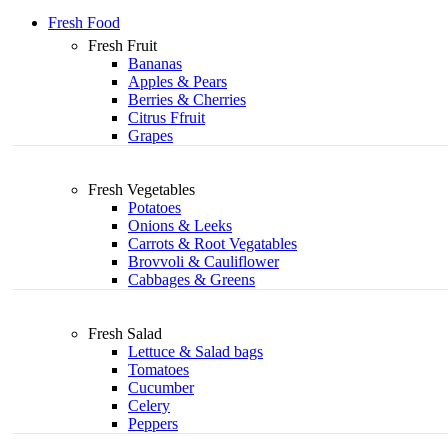
Fresh Food
Fresh Fruit
Bananas
Apples & Pears
Berries & Cherries
Citrus Ffruit
Grapes
Fresh Vegetables
Potatoes
Onions & Leeks
Carrots & Root Vegatables
Brovvoli & Cauliflower
Cabbages & Greens
Fresh Salad
Lettuce & Salad bags
Tomatoes
Cucumber
Celery
Peppers