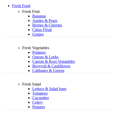
Fresh Food
Fresh Fruit
Bananas
Apples & Pears
Berries & Cherries
Citrus Ffruit
Grapes
Fresh Vegetables
Potatoes
Onions & Leeks
Carrots & Root Vegatables
Brovvoli & Cauliflower
Cabbages & Greens
Fresh Salad
Lettuce & Salad bags
Tomatoes
Cucumber
Celery
Peppers