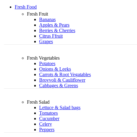
Fresh Food
Fresh Fruit
Bananas
Apples & Pears
Berries & Cherries
Citrus Ffruit
Grapes
Fresh Vegetables
Potatoes
Onions & Leeks
Carrots & Root Vegatables
Brovvoli & Cauliflower
Cabbages & Greens
Fresh Salad
Lettuce & Salad bags
Tomatoes
Cucumber
Celery
Peppers